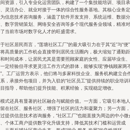
空间资源，引入专业化运营团队，构建了一个集技能培训、项目
接、灵活办公、就业对接于一体的综合性服务基地。其核心业务
位为信息技术咨询服务，涵盖了软件开发支持、系统运维、数据
析、数字营销策划、网络安全咨询等多个现代服务业领域，精准
接了当前市场对数字化人才的旺盛需求。
于社区居民而言，“莲塘社区工厂”的最大吸引力在于其“近”与“便
它将高质量的工作机会直接带到居民生活圈内，极大缩短了通勤
离和时间成本，让居民尤其是需要照顾家庭的女性、应届毕业生
有一定经验但寻求更灵活工作方式的群体，能够实现“挣钱顾家两
误”。工厂运营方表示，他们将与多家科技企业、服务机构建立合
关系，承接外包项目，并为入驻的“社区员工”提供持续的职业培训
项目指导，帮助他们提升技能、积累经验，实现稳定增收。
该模式还具有显著的社区融合与赋能价值。一方面，它吸引本地
才留在社区、服务社区，增强了社区的活力和凝聚力；另一方面
通过提供信息技术咨询服务，“社区工厂”也能直接为周边的中小微
业、个体工商户提供数字化升级支持，降低其技术门槛和运营成