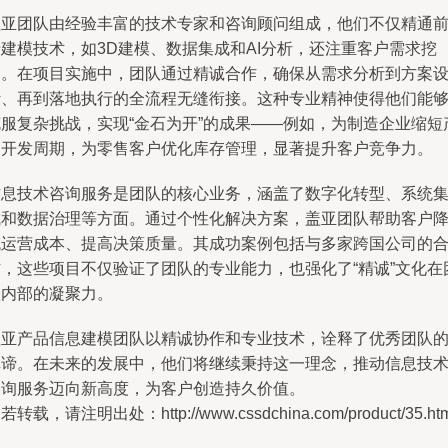
盖亚团队由经验丰富的技术专家和咨询顾问组成，他们不仅精通
沿建模技术，如3D建模、数据集成和AI分析，还注重客户需求挖
掘。在项目实施中，团队通过精诚合作，确保从需求分析到方案
计、再到落地执行的全流程无缝衔接。这种专业精神使得他们能
克服复杂挑战，实现“金石为开”的成果——例如，为制造企业缩短
品开发周期，为零售客户优化库存管理，显著提升客户竞争力。
信息技术咨询服务是团队的核心业务，涵盖了数字化转型、系统
成和数据治理等方面。通过个性化解决方案，盖亚团队帮助客户
低运营成本、提高决策质量。其成功案例包括与多家跨国公司的
作，这些项目不仅验证了团队的专业能力，也强化了“精诚”文化在
队内部的凝聚力。
盖亚产品信息建模团队以精诚协作和专业技术，诠释了优秀团队
真谛。在未来的发展中，他们将继续秉持这一理念，推动信息技
咨询服务迈向新高度，为客户创造持久价值。
若转载，请注明出处：http://www.cssdchina.com/product/35.htm