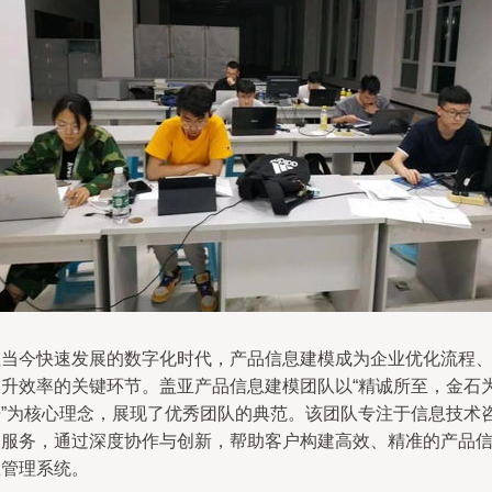
在当今快速发展的数字化时代，产品信息建模成为企业优化流程
提升效率的关键环节。盖亚产品信息建模团队以“精诚所至，金石
开”为核心理念，展现了优秀团队的典范。该团队专注于信息技术
询服务，通过深度协作与创新，帮助客户构建高效、精准的产品
息管理系统。